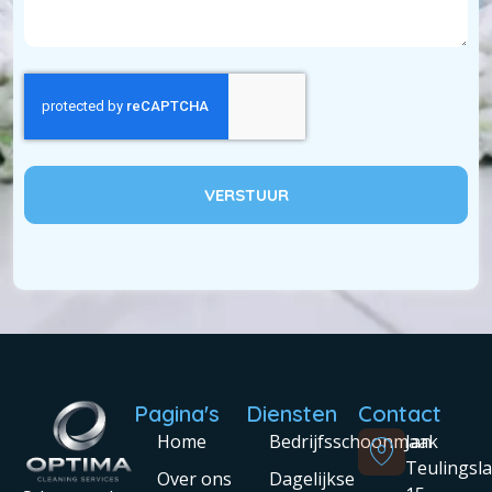
VERSTUUR
Pagina's
Diensten
Contact
Home
Bedrijfsschoonmaak
Jan
Teulingsl
Over ons
Dagelijkse