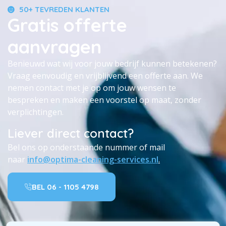
50+ TEVREDEN KLANTEN
Gratis offerte
aanvragen
Benieuwd wat wij voor jouw bedrijf kunnen betekenen?
Vraag eenvoudig en vrijblijvend een offerte aan. We
nemen contact met je op om jouw wensen te
bespreken en maken een voorstel op maat, zonder
verplichtingen.
Liever direct contact?
Bel ons op onderstaande nummer of mail
naar
info@optima-cleaning-services.nl
.
BEL 06 - 1105 4798