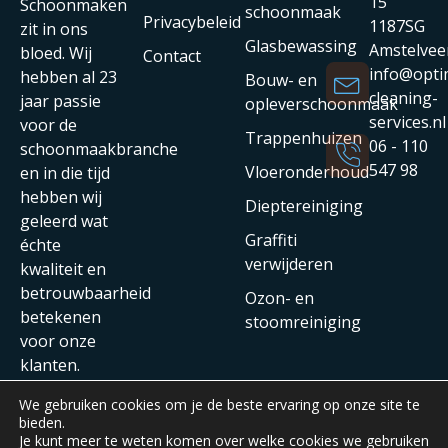
15
Schoonmaken
schoonmaak
Privacybeleid
1187SG
zit in ons
Glasbewassing
Amstelvee
bloed. Wij
Contact
info@opti
hebben al 23
Bouw- en
cleaning-
jaar passie
opleverschoonmaak
services.nl
voor de
Trappenhuizen
06 - 110
schoonmaakbranche
547 98
Vloeronderhoud
en in die tijd
hebben wij
Dieptereiniging
geleerd wat
Graffiti
échte
verwijderen
kwaliteit en
betrouwbaarheid
Ozon- en
betekenen
stoomreiniging
voor onze
klanten.
We gebruiken cookies om je de beste ervaring op onze site te
bieden.
Je kunt meer te weten komen over welke cookies we gebruiken